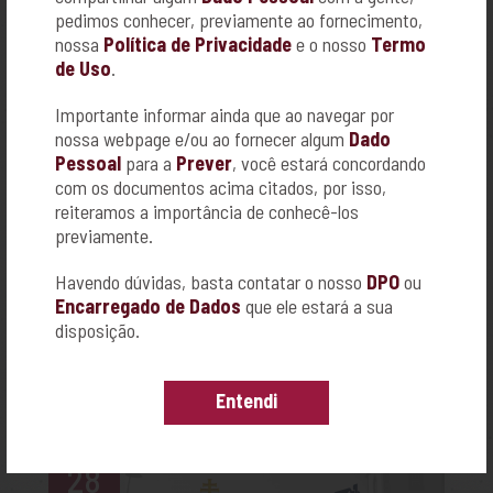
02
pedimos conhecer, previamente ao fornecimento,
nossa
Política de Privacidade
e o nosso
Termo
de Uso
.
Mar
26
Importante informar ainda que ao navegar por
nossa webpage e/ou ao fornecer algum
Dado
Pessoal
para a
Prever
, você estará concordando
+
com os documentos acima citados, por isso,
reiteramos a importância de conhecê-los
previamente.
SEMANA DO BEM-ESTAR E AUTOCUIDADO:
UM CONVITE ESPECIAL PARA VOCÊ,
Havendo dúvidas, basta contatar o nosso
DPO
ou
MULHER!
Encarregado de Dados
que ele estará a sua
disposição.
Com muito carinho, a Família Prever preparou
a Semana do Bem-Estar e Autocuidado para
você, mulher!
Entendi
28