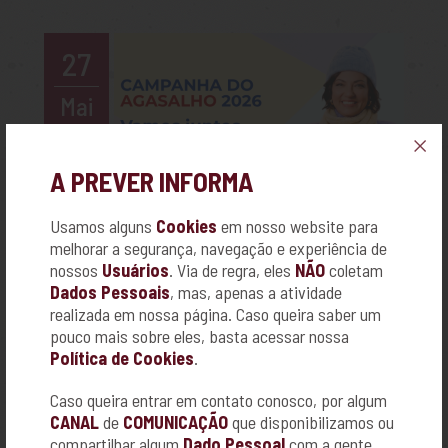
27
Mai
26
A PREVER INFORMA
+
Usamos alguns
Cookies
em nosso website para
melhorar a segurança, navegação e experiência de
CAMPANHA DO AGASALHO 2026
nossos
Usuários
. Via de regra, eles
NÃO
coletam
Dados Pessoais
, mas, apenas a atividade
O inverno chegou e muitas famílias precisam
realizada em nossa página. Caso queira saber um
da sua ajuda.
pouco mais sobre eles, basta acessar nossa
Política de Cookies
.
Caso queira entrar em contato conosco, por algum
CANAL
de
COMUNICAÇÃO
que disponibilizamos ou
compartilhar algum
Dado Pessoal
com a gente,