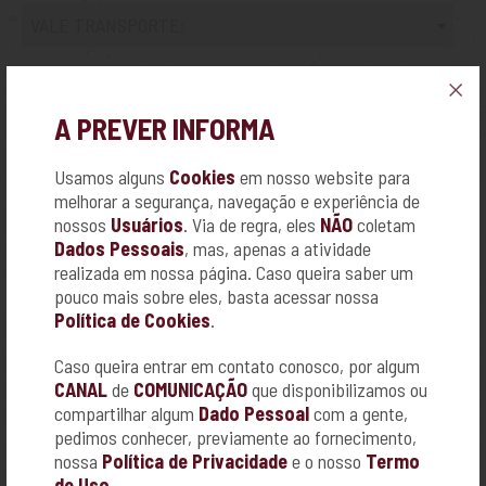
VALE TRANSPORTE:
A PREVER INFORMA
DEFICIÊNCIA:
Usamos alguns
Cookies
em nosso website para
melhorar a segurança, navegação e experiência de
nossos
Usuários
. Via de regra, eles
NÃO
coletam
Dados Pessoais
, mas, apenas a atividade
realizada em nossa página. Caso queira saber um
HABILITAÇÃO:
pouco mais sobre eles, basta acessar nossa
Política de Cookies
.
TIPO:
Caso queira entrar em contato conosco, por algum
CANAL
de
COMUNICAÇÃO
que disponibilizamos ou
compartilhar algum
Dado Pessoal
com a gente,
pedimos conhecer, previamente ao fornecimento,
nossa
Política de Privacidade
e o nosso
Termo
DISPONIBILIDADE:
de Uso
.