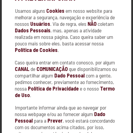
DOMICILIAR
- RIBEIRÃO PRETO
Usamos alguns
Cookies
em nosso website para
melhorar a segurança, navegação e experiência de
nossos
Usuários
. Via de regra, eles
NÃO
coletam
Dados Pessoais
, mas, apenas a atividade
realizada em nossa página. Caso queira saber um
pouco mais sobre eles, basta acessar nossa
Política de Cookies
.
Caso queira entrar em contato conosco, por algum
CANAL
de
COMUNICAÇÃO
que disponibilizamos ou
compartilhar algum
Dado Pessoal
com a gente,
pedimos conhecer, previamente ao fornecimento,
ALEXANDRE CHAVEIRO
nossa
Política de Privacidade
e o nosso
Termo
AV. DOM LUIZ DO AMARAL MOUSINHO, Nº 1783
de Uso
.
CENTRO - BRODOWSKI
16-3664-2350
Importante informar ainda que ao navegar por
nossa webpage e/ou ao fornecer algum
Dado
Pessoal
para a
Prever
, você estará concordando
com os documentos acima citados, por isso,