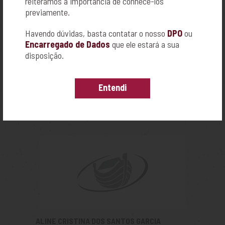
reiteramos a importância de conhecê-los
previamente.
Havendo dúvidas, basta contatar o nosso
DPO
ou
Encarregado de Dados
que ele estará a sua
disposição.
ALIANÇA COLCHÕES TERAPEUTICOS
Entendi
RUA JAIME WRIGHT,83
JD.PORTO SEGURO - RIBEIRÃO PRETO
16-3623-5820
ALINE CRISTINA DOS SANTOS GARCIA