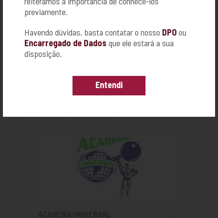
reiteramos a importância de conhecê-los
previamente.
Havendo dúvidas, basta contatar o nosso
DPO
ou
Encarregado de Dados
que ele estará a sua
disposição.
ACADEMIA KAMIKAZE
Entendi
R. AMAZONAS, Nº 1055
CAMPOS ELÍSEOS - RIBEIRÃO PRETO
16-98189-9925
ACADEMIA UNIVERSAL