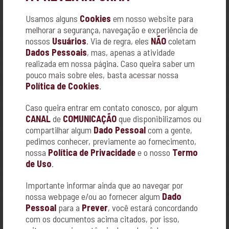
RUA DONA MARIA PIRES, Nº 464
CENTRO - CAJURU
Usamos alguns
Cookies
em nosso website para
16 3667-0763
melhorar a segurança, navegação e experiência de
nossos
Usuários
. Via de regra, eles
NÃO
coletam
Dados Pessoais
, mas, apenas a atividade
realizada em nossa página. Caso queira saber um
pouco mais sobre eles, basta acessar nossa
Política de Cookies
.
Caso queira entrar em contato conosco, por algum
CANAL
de
COMUNICAÇÃO
que disponibilizamos ou
compartilhar algum
Dado Pessoal
com a gente,
pedimos conhecer, previamente ao fornecimento,
ACADEMIA FITNESS MANIA
nossa
Política de Privacidade
e o nosso
Termo
R. PRIMO TRONCO, Nº 78
de Uso
.
VILA VIRGINIA - RIBEIRÃO PRETO
16-3442-0500
Importante informar ainda que ao navegar por
nossa webpage e/ou ao fornecer algum
Dado
Pessoal
para a
Prever
, você estará concordando
com os documentos acima citados, por isso,