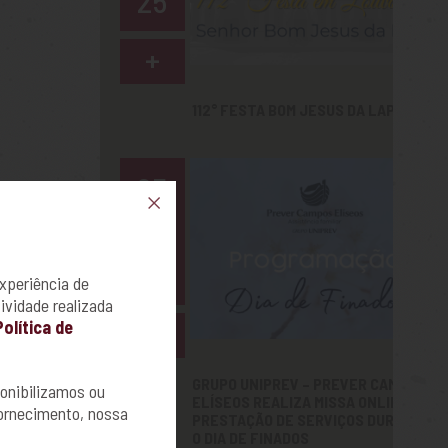
25
+
112° FESTA BOM JESUS DA LAPA
25
Out
22
xperiência de
ividade realizada
+
Política de
GRUPO UNIPREV – PREVER CAMPOS
onibilizamos ou
ELÍSEOS REALIZA MISSA ONLINE E
ornecimento, nossa
PRESTAÇÃO DE SERVIÇOS DURANTE
O DIA DE FINADOS