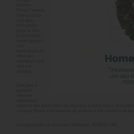
UniPrev –
Prever Campos
Elíseos conta
com uma
floricultura
própria. São
profissionais
capacitados e
com
experiência no
ramo que
trabalham sete
dias por
semana.
Com isso, é
possível
oferecer
agilidade e
conforto aos associados da empresa, sempre com o alto padrã
coroa de flores, três modelos de arranjos e três modelos de bu
A compra pode ser feita pelo WhatsApp: 16 99332-4190