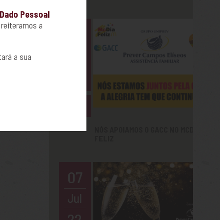
Dado Pessoal
 reiteramos a
27
Ago
tará a sua
22
+
NÓS APOIAMOS O GACC NO MCDIA
FELIZ
07
Jul
22