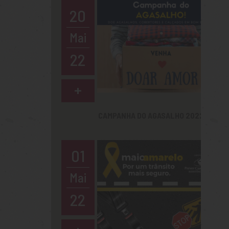
20
Mai
22
+
CAMPANHA DO AGASALHO 2022
01
Mai
22