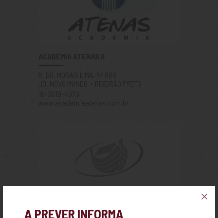
ACADEMIA ATENAS II
R. DR. MORAIS LIMA, Nº 606
JD. NOVO MUNDO - RIBEIRÃO PRETO
16-3618-4070
www.academiaatenas.com.br
ACADEMIA EQUILIBRIO
A PREVER INFORMA