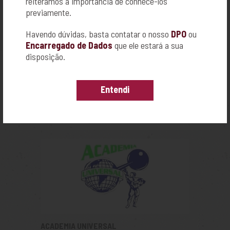
reiteramos a importância de conhecê-los
previamente.
Havendo dúvidas, basta contatar o nosso
DPO
ou
Encarregado de Dados
que ele estará a sua
disposição.
ACADEMIA KAMIKAZE
Entendi
R. AMAZONAS, Nº 1055
CAMPOS ELÍSEOS - RIBEIRÃO PRETO
16-98189-9925
ACADEMIA UNIVERSAL