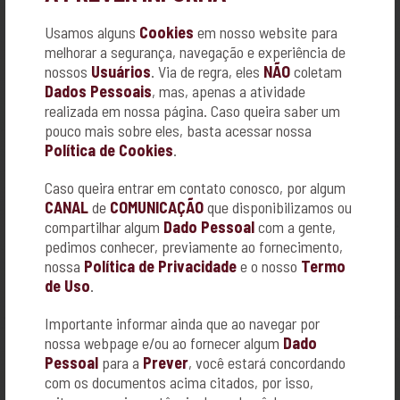
RUA DONA MARIA PIRES, Nº 464
CENTRO - CAJURU
Usamos alguns
Cookies
em nosso website para
16 3667-0763
melhorar a segurança, navegação e experiência de
nossos
Usuários
. Via de regra, eles
NÃO
coletam
Dados Pessoais
, mas, apenas a atividade
realizada em nossa página. Caso queira saber um
pouco mais sobre eles, basta acessar nossa
Política de Cookies
.
Caso queira entrar em contato conosco, por algum
CANAL
de
COMUNICAÇÃO
que disponibilizamos ou
compartilhar algum
Dado Pessoal
com a gente,
pedimos conhecer, previamente ao fornecimento,
ACADEMIA FITNESS MANIA
nossa
Política de Privacidade
e o nosso
Termo
R. PRIMO TRONCO, Nº 78
de Uso
.
VILA VIRGINIA - RIBEIRÃO PRETO
16-3442-0500
Importante informar ainda que ao navegar por
nossa webpage e/ou ao fornecer algum
Dado
Pessoal
para a
Prever
, você estará concordando
com os documentos acima citados, por isso,