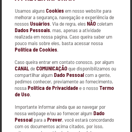
campanha para arrecadar até 1º de outubro 150 kits contendo
shampoo, condicionador, creme dental, creme para assaduras,
Usamos alguns
Cookies
em nosso website para
lenços umedecidos hipoalergênicos, sabonete e fralda
descartável.
melhorar a segurança, navegação e experiência de
nossos
Usuários
. Via de regra, eles
NÃO
coletam
Dados Pessoais
, mas, apenas a atividade
Para levar um pouco mais de conforto e dignidade para as
realizada em nossa página. Caso queira saber um
crianças em tratamento contra o câncer, em Ribeirão Preto,
voluntários que fazem parte do projeto “Turma Sangue Bom”,
pouco mais sobre eles, basta acessar nossa
liderado por Nara Lemos, estão somando esforços para
Política de Cookies
.
arrecadação de diversos donativos. A meta do grupo é conseguir
150 kits, contendo shampoo, condicionador, creme para
assaduras, creme dental, lenços umedecidos hipoalergênicos,
Caso queira entrar em contato conosco, por algum
sabonetes e fraldas descartáveis, para serem entregues no dia
CANAL
de
COMUNICAÇÃO
que disponibilizamos ou
05 de outubro.
compartilhar algum
Dado Pessoal
com a gente,
pedimos conhecer, previamente ao fornecimento,
O ponto de coleta é a UniPrev - Prever Campos Elíseos – Av.
nossa
Política de Privacidade
e o nosso
Termo
Saudade, 630, nos Campos Elíseos.
de Uso
.
Importante informar ainda que ao navegar por
nossa webpage e/ou ao fornecer algum
Dado
As crianças beneficiadas fazem tratamento em um Hospital de
Ribeirão Preto e moram na casa de apoio da instituição, na
Pessoal
para a
Prever
, você estará concordando
companhia de um familiar.
com os documentos acima citados, por isso,