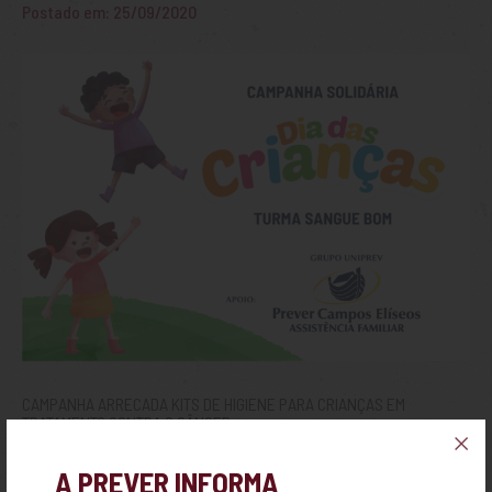
Postado em: 25/09/2020
CAMPANHA ARRECADA KITS DE HIGIENE PARA CRIANÇAS EM
TRATAMENTO CONTRA O CÂNCER
A PREVER INFORMA
Nara Lemos, responsável pelo projeto Turma Sangue Bom, faz