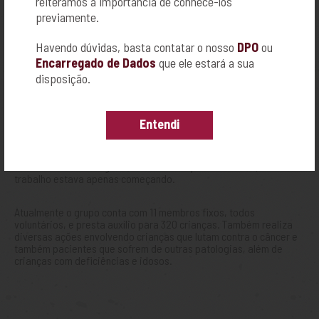
reiteramos a importância de conhecê-los
Nara Lemos explica que quem não puder doar o kit completo,
previamente.
pode levar até o ponto de coleta a quantidade de itens que tiver
condições de contribuir.
Havendo dúvidas, basta contatar o nosso
DPO
ou
Encarregado de Dados
que ele estará a sua
Mais informações podem ser obtidas pelo telefone (16) 3434-
disposição.
1000.
Entendi
Sobre A Turma Sangue Bom:
O trabalho do grupo teve início em dezembro de 2012, após Nara
Lemos acompanhar de perto o tratamento de seu filho contra a
Leucemia Mieloide Aguda. Pedro Lemos partiu em 2014, mas o
trabalho estava apenas começando.
Atualmente o grupo conta com 11 membros fixos, todos
voluntários, e presta auxílio para 320 crianças. Também realiza
diversas ações envolvendo crianças que lutam contra o câncer e
também pacientes que sofrem de outras patologias, além de
crianças com deficiências e idosos.