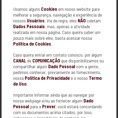
Sucesso nas redes sociais com mais de 1 milhão de seguidores e
figura budista de maior destaque hoje na América Latina, a Monja
Usamos alguns
Cookies
em nosso website para
Coen traz seu conhecimento a Ribeirão Preto em palestra que
melhorar a segurança, navegação e experiência de
ocorrerá no dia 08 de junho próximo.
nossos
Usuários
. Via de regra, eles
NÃO
coletam
Dados Pessoais
, mas, apenas a atividade
Com o objetivo de despertar reflexões e o autoconhecimento, o
realizada em nossa página. Caso queira saber um
encontro também abordará a transformação de consciência que
pouco mais sobre eles, basta acessar nossa
é necessária para a humanidade e o poder das escolhas nessa
mudança.
Política de Cookies
.
Caso queira entrar em contato conosco, por algum
Evento é promovido pela Comunidade Zen Budista Zendo Brasil
Ribeirão Preto, e contou com abertura realizada pelo Monge
CANAL
de
COMUNICAÇÃO
que disponibilizamos ou
Kojun, lider e responsável por essa Comunidade.
compartilhar algum
Dado Pessoal
com a gente,
pedimos conhecer, previamente ao fornecimento,
nossa
Política de Privacidade
e o nosso
Termo
.
de Uso
.
Importante informar ainda que ao navegar por
nossa webpage e/ou ao fornecer algum
Dado
ACESSE NOSSO PORTAL:
Pessoal
para a
Prever
, você estará concordando
https://www.familiaprever.com.br/
com os documentos acima citados, por isso,
reiteramos a importância de conhecê-los