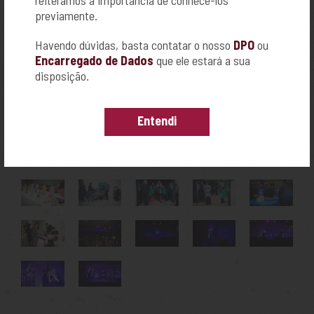
ACESSE NOSSO FACEBOOK:
previamente.
https://www.facebook.com/FamiliaPrever/
Havendo dúvidas, basta contatar o nosso
DPO
ou
Presente em Ribeirão Preto desde 1961, a Funerária e Prever
Encarregado de Dados
que ele estará a sua
Campos Elíseos atuam no setor funerário e de assistência
disposição.
familiar oferecendo carinho, respeito e dedicação aos seus
clientes.
Entendi