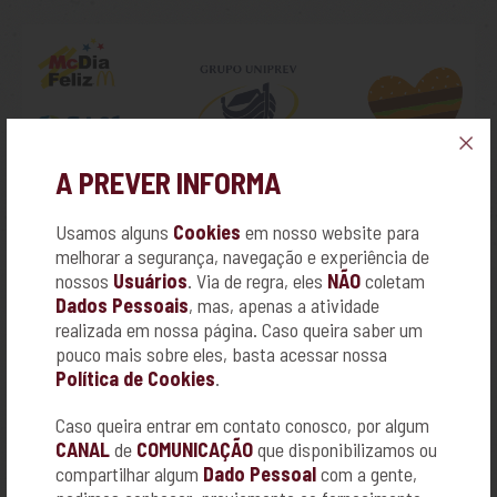
A PREVER INFORMA
Usamos alguns
Cookies
em nosso website para
melhorar a segurança, navegação e experiência de
nossos
Usuários
. Via de regra, eles
NÃO
coletam
Dados Pessoais
, mas, apenas a atividade
realizada em nossa página. Caso queira saber um
pouco mais sobre eles, basta acessar nossa
Política de Cookies
.
Participamos no último sábado, dia 27, do McDia Feliz 2022.
Caso queira entrar em contato conosco, por algum
Em Ribeirão Preto e Sertãozinho, a verba arrecadada é destinada
CANAL
de
COMUNICAÇÃO
que disponibilizamos ou
ao GAAC (Grupo de Apoio à Criança com Câncer), que realiza um
atendimento integral para mais de 250 crianças e adolescentes.
compartilhar algum
Dado Pessoal
com a gente,