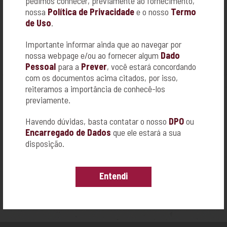
pedimos conhecer, previamente ao fornecimento,
Quem também participou da campanha?
nossa
Política de Privacidade
e o nosso
Termo
de Uso
.
Para participar, bastava comprar um Big Mac ou produtos
promocionais da campanha, como:
Importante informar ainda que ao navegar por
nossa webpage e/ou ao fornecer algum
Dado
Pessoal
para a
Prever
, você estará concordando
– Camiseta “O amor transforma o mundo”
– Chaveiro porta álcool-gel GACC
com os documentos acima citados, por isso,
– Sacola/Mochila GACC
reiteramos a importância de conhecê-los
– Bloco de Notas GACC
previamente.
– Toalhinha do GACC
Havendo dúvidas, basta contatar o nosso
DPO
ou
Estamos juntos nesta causa! A ALEGRIA TEM QUE CONTINUAR!
Encarregado de Dados
que ele estará a sua
Juntos pela cura.
disposição.
Entendi